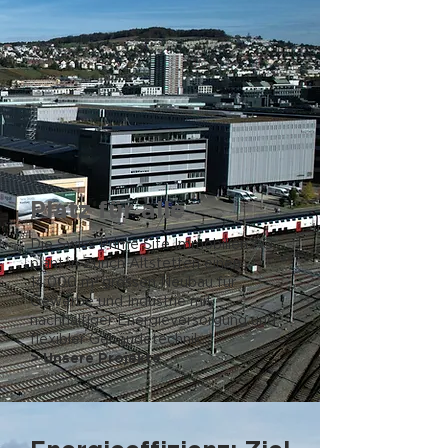
Platz für alle
Die Swiss Prime Site Immobilien AG
plant in Zürich Altstetten einen
14.000 m² grossen Neubau für
Gewerbe und Industrie mit
nachhaltiger Energieversorgung und
flexibler Gebäudetechnik.
> Unsere Projekte