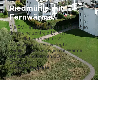
Riedmühle mit
Fernwärme.
Die BVK ersetzt 12 fossile Heizungen
durch eine zentrale 1,5-MW-
Holzpelletsheizung für 22
Wohngebäude. Erdverlegte
Fernleitungen verteilen die Wärme
effizient und senken CO₂-
Emissionen.
> Unsere Projekte
Kollaborativ