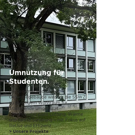
Umnutzung für
Studenten.
Ein denkmalgeschütztes
Gewerbegebäude wird für die SSWZ
zu günstigem Wohnraum für
Studierende umgenutzt.
Klimawandler plant Lüftung, Wärme
und sanfte Sanierung – mit Fokus auf
ReUse und Effizienz.
> Unsere Projekte