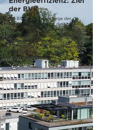
Energieeffizienz: Ziel
der BVK
Die BVK, Personalvorsorge des
Kantons Zürich, ersetzt die alte
Ölheizung eines 3.600 m² grossen
Verwaltungsgebäudes durch eine
effiziente Luft-Wasser-
Wärmepumpe – für weniger CO₂ und
mehr Nachhaltigkeit.
> Unsere Projekte