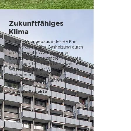
Zukunftfähiges
Klima
In dem Wohngebäude der BVK in
Zug wurde die alte Gasheizung durch
drei effiziente Wärmepumpen
ersetzt. Die Klimawandler AG plante
die Anlage, bestehend aus zwei Luft-
Wasser- und einer Wasser-Wasser-
Wärmepumpe. So wurde die
Wärmeversorgung zukunftssicher
gestaltet.
> Unsere Projekte