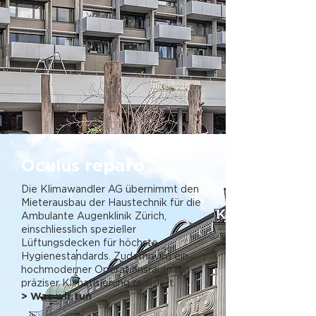
Oculus reparo
Die Klimawandler AG übernimmt den
Mieterausbau der Haustechnik für die
Ambulante Augenklinik Zürich,
einschliesslich spezieller
Lüftungsdecken für höchste
Hygienestandards. Zudem wird ein
hochmoderner Operationsraum mit
präziser Klimatisierung realisiert.
> Was wir tun