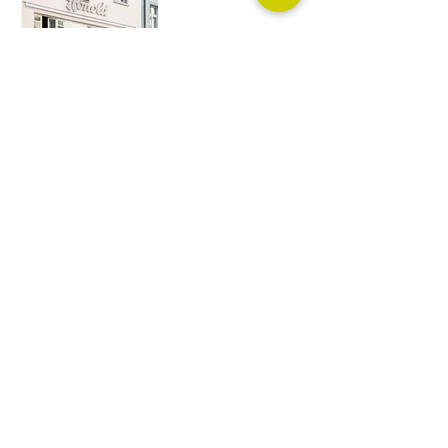
KONTAKT:
Klimawandler AG
Hammerstrasse 11
CH-8008 Zürich
‭+41
44 365 33 33
kontakt@klimawandler.ch
Nachhaltige
Gebäudetechniklösungen
für die Schweiz.